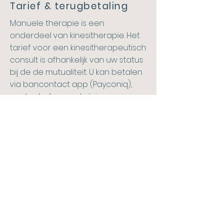
Tarief & terugbetaling
Manuele therapie is een
onderdeel van kinesitherapie. Het
tarief voor een kinesitherapeutisch
consult is afhankelijk van uw status
bij de de mutualiteit. U kan betalen
via bancontact app (Payconiq),
contant of overschrijving.
Onze therapeuten zijn NIET
geconventioneerd. De
vastgelegde RIZIV tarieven worden
dus niet toegepast. Uitzonderingen
zijn terug te vinden op de website
van het RIZIV (
www.riziv.fgov.be
).
U kan uw afspraak tot 24u voordien
verplaatsen of annuleren. Bij later